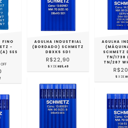
 FINO
AGULHA INDUSTRIAL
AGULHA IN
ETZ -
(BORDADO) SCHMETZ
(MÁQUIN
 (A) SES
DBXK5 SD1
SCHMETZ 
TN/1738 
R$22,90
TN/287 W
 OFF
5
X DE
R$5,49
R$20
0
5
X DE
R
2