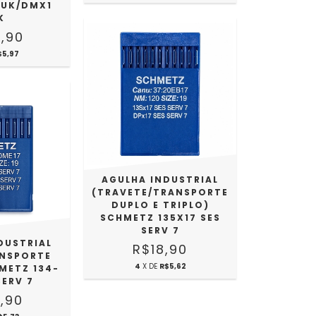
SUK/DMX1
K
,90
$5,97
AGULHA INDUSTRIAL
(TRAVETE/TRANSPORTE
DUPLO E TRIPLO)
SCHMETZ 135X17 SES
SERV 7
DUSTRIAL
R$18,90
ANSPORTE
4
X DE
R$5,62
METZ 134-
SERV 7
,90