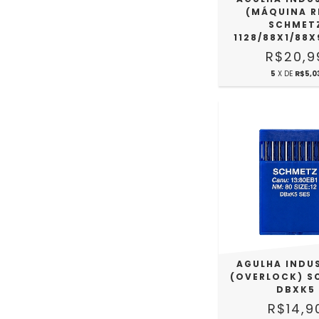
(MÁQUINA R
SCHMET
1128/88X1/88X
R$20,9
5
X DE
R$5,0
AGULHA INDU
(OVERLOCK) S
DBXK5
R$14,9