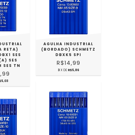
DUSTRIAL
AGULHA INDUSTRIAL
A RETA)
(BORDADO) SCHMETZ
DBX1 SES
DBXK5 SPI
(A) SES
R$14,99
H SES TN
3
X DE
R$5,86
,99
$5,03