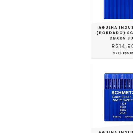
AGULHA INDU
(BORDADO) S
DBXK5 S
R$14,9
3
X DE
R$5,8
AGULHA INDU