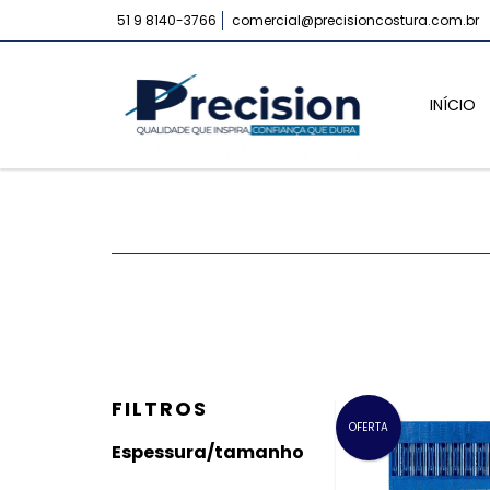
51 9 8140-3766
comercial@precisioncostura.com.br
INÍCIO
FILTROS
OFERTA
Espessura/tamanho