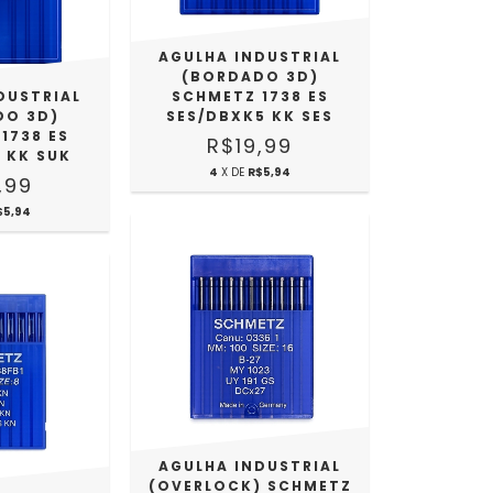
AGULHA INDUSTRIAL
(BORDADO 3D)
DUSTRIAL
SCHMETZ 1738 ES
DO 3D)
SES/DBXK5 KK SES
1738 ES
R$19,99
 KK SUK
4
X DE
R$5,94
,99
$5,94
AGULHA INDUSTRIAL
(OVERLOCK) SCHMETZ