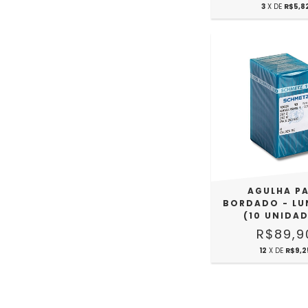
3
X DE
R$5,8
AGULHA P
BORDADO - LU
(10 UNIDAD
R$89,9
12
X DE
R$9,2