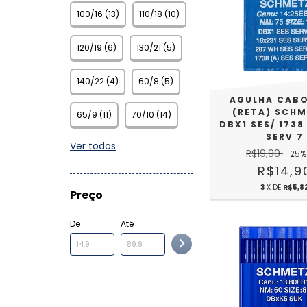
100/16 (13)
110/18 (10)
120/19 (6)
130/21 (5)
140/22 (4)
60/8 (5)
AGULHA CABO
(RETA) SCHM
65/9 (11)
70/10 (14)
DBX1 SES/ 1738
SERV 7
Ver todos
R$19,90
25
%
R$14,9
3
X DE
R$5,8
Preço
De
Até