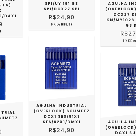
SPI/UY 191 GS
AGULHA IN
ETA)
SPI/DCX27 SPI
(OVERLOCK
Z
DCX27 K
9/DAX1
R$24,90
KN/MY1023 
9
5
X DE
R$5,97
GS 
3
R$27
6
X DE
R
AGULHA INDUSTRIAL
(OVERLOCK) SCHMETZ
STRIAL
DCX1 SES/81X1
CHMETZ
SES/82X1/DMX1
AGULHA IN
(OVERLOCK
R$24,90
0
DCX1 SU