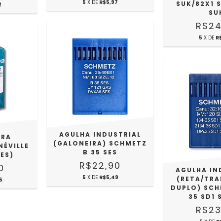
5
X DE
R$5,97
SUK/82X1 
2
SU
R$24
5
X DE
R
AGULHA INDUSTRIAL
ARA
(GALONEIRA) SCHMETZ
NÉVILLE
B 35 SES
ES)
R$22,90
0
AGULHA IN
5
X DE
R$5,49
(RETA/TR
5
DUPLO) SCH
35 SD1 
R$23