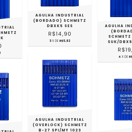
AGULHA INDUSTRIAL
(BORDADO) SCHMETZ
DBXK5 SES
AGULHA IN
STRIAL
(BORDA
CHMETZ
R$14,90
SCHMETZ 
UK
3
X DE
R$5,82
SUK/DBX5
0
R$19
2
4
X DE
R
AGULHA INDUSTRIAL
(OVERLOCK) SCHMETZ
B-27 SPI/MY 1023
STRIAL