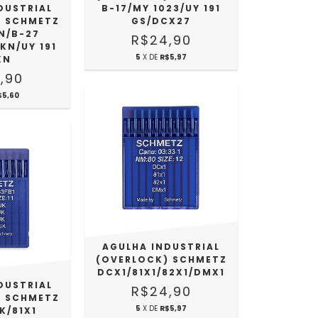
DUSTRIAL
B-17/MY 1023/UY 191
) SCHMETZ
GS/DCX27
N/B-27
R$24,90
KN/UY 191
5
X DE
R$5,97
KN
,90
$5,60
AGULHA INDUSTRIAL
(OVERLOCK) SCHMETZ
DCX1/81X1/82X1/DMX1
DUSTRIAL
R$24,90
) SCHMETZ
5
X DE
R$5,97
K/81X1