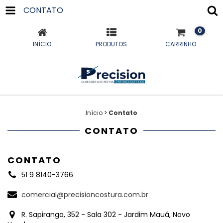
CONTATO
0
INÍCIO
PRODUTOS
CARRINHO
Início
>
Contato
CONTATO
CONTATO
51 9 8140-3766
comercial@precisioncostura.com.br
R. Sapiranga, 352 - Sala 302 - Jardim Mauá, Novo