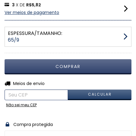
3
X DE
R$5,82
Ver meios de pagamento
ESPESSURA/TAMANHO:
65/9
ALTERAR CEP
Entregas para o CEP:
Meios de envio
CALCULAR
Não sei meu CEP
Compra protegida