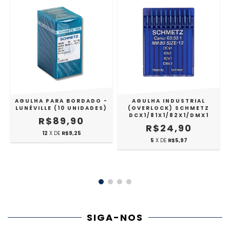
AGULHA PARA BORDADO -
AGULHA INDUSTRIAL
LUNÉVILLE (10 UNIDADES)
(OVERLOCK) SCHMETZ
DCX1/81X1/82X1/DMX1
R$89,90
R$24,90
12
X DE
R$9,25
5
X DE
R$5,97
SIGA-NOS