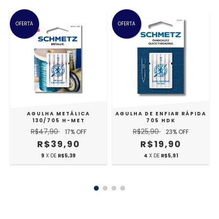
OFERTA
OFERTA
U
AGULHA METÁLICA
AGULHA DE ENFIAR RÁPIDA
)
130/705 H-MET
705 HDK
N
R$47,90
R$25,90
17
% OFF
23
% OFF
R$39,90
R$19,90
9
X DE
R$5,39
4
X DE
R$5,91