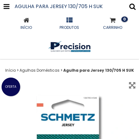
AGULHA PARA JERSEY 130/705 H SUK
0
INÍCIO
PRODUTOS
CARRINHO
Início
>
Agulhas Domésticas
>
Agulha para Jersey 130/705 H SUK
OFERTA